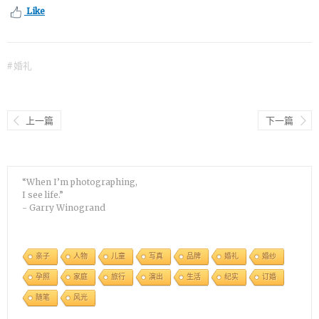
Like
#
婚礼
上一篇
下一篇
“When I’m photographing,
I see life.”
- Garry Winogrand
亲子
人物
儿童
写真
品牌
婚礼
婚纱
孕照
家庭
旅行
演出
生活
纪实
订婚
随笔
风光