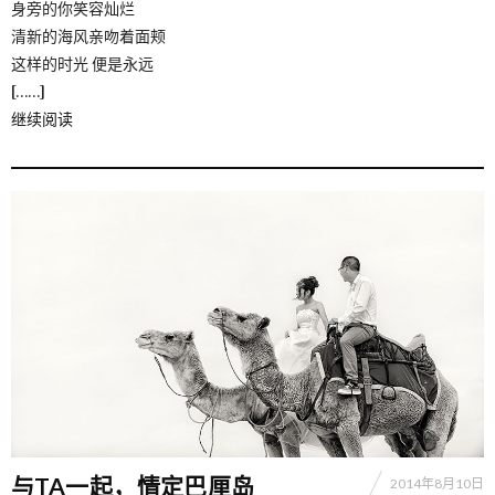
身旁的你笑容灿烂
清新的海风亲吻着面颊
这样的时光 便是永远
[……]
继续阅读
与TA一起，情定巴厘岛
2014年8月10日