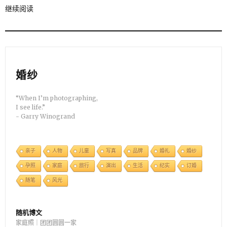
继续阅读
婚纱
“When I’m photographing,
I see life.”
- Garry Winogrand
亲子
人物
儿童
写真
品牌
婚礼
婚纱
孕照
家庭
旅行
演出
生活
纪实
订婚
随笔
风光
随机博文
家庭照｜团团圆圆一家