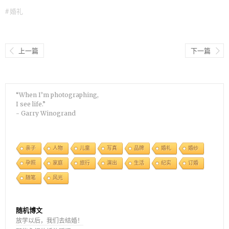
#
婚礼
上一篇
下一篇
“When I’m photographing,
I see life.”
- Garry Winogrand
亲子
人物
儿童
写真
品牌
婚礼
婚纱
孕照
家庭
旅行
演出
生活
纪实
订婚
随笔
风光
随机博文
放学以后，我们去结婚！