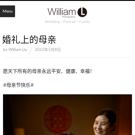
Menu
Wedding・Portrait・Family
婚礼上的母亲
by
William Liu
2022年5月8日
愿天下所有的母亲永远平安、健康、幸福！
#母亲节快乐#