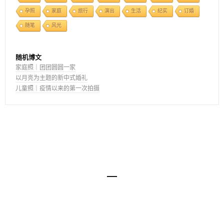
孕照
家庭
旅行
演出
生活
纪实
订婚
随笔
风光
随机博文
家庭照｜团团圆圆一家
以月亮为主题的新中式婚礼
儿童照｜疫情以来的第一次拍摄
京ICP备14001740号
COPYRIGHT © 2009-2025 WILLIAM LIU PHOTOGRAPHY STUDIO. ALL RIGHTS
RESERVED.