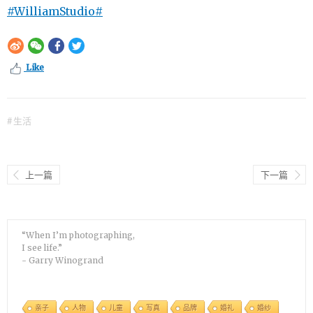
#WilliamStudio#
Like
#
生活
上一篇
下一篇
“When I’m photographing,
I see life.”
- Garry Winogrand
亲子
人物
儿童
写真
品牌
婚礼
婚纱