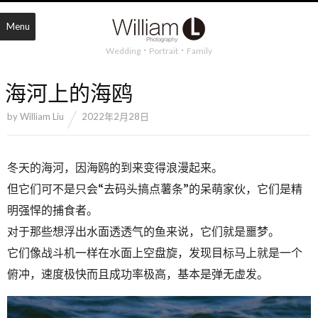
Menu
Wedding・Portrait・Family
海河上的海鸥
by
William Liu
2022年2月28日
冬天的海河，因海鸥的到来变得浪漫起来。
但它们可不是只会“去码头搞点薯条”的呆萌家伙，它们是精
明强悍的捕食者。
对于那些想浮出水面透透气的鱼来说，它们就是噩梦。
它们像战斗机一样在水面上空盘旋，发现目标马上就是一个
俯冲，速度极快而且成功率极高，基本是弹无虚发。