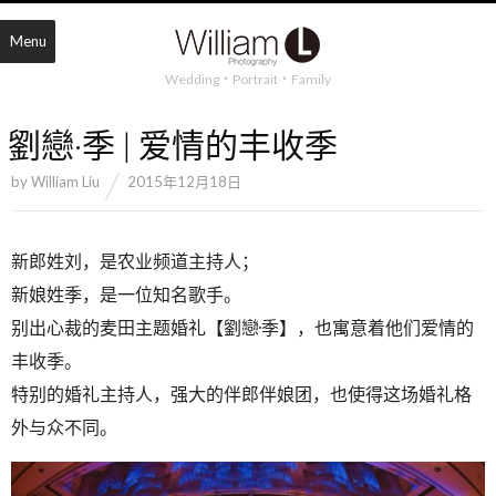
Menu
Wedding・Portrait・Family
劉戀·季 | 爱情的丰收季
by
William Liu
2015年12月18日
新郎姓刘，是农业频道主持人；
新娘姓季，是一位知名歌手。
别出心裁的麦田主题婚礼【劉戀·季】，也寓意着他们爱情的
丰收季。
特别的婚礼主持人，强大的伴郎伴娘团，也使得这场婚礼格
外与众不同。