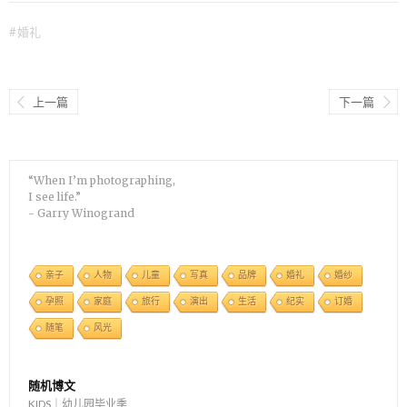
#
婚礼
上一篇
下一篇
“When I’m photographing,
I see life.”
- Garry Winogrand
亲子
人物
儿童
写真
品牌
婚礼
婚纱
孕照
家庭
旅行
演出
生活
纪实
订婚
随笔
风光
随机博文
KIDS｜幼儿园毕业季