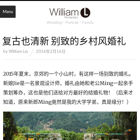
Menu
Wedding・Portrait・Family
复古也清新 别致的乡村风婚礼
by
William Liu
2016年2月16日
2015年夏末，京郊的一个小山村，有这样一场别致的婚礼。
新娘Jie是一名景观设计师，婚礼由她和老公Ming一起亲手
策划筹办，这也是他们送给对方最好的结婚礼物！（后来才
知道，原来新郎Ming竟然是我的大学学弟，真是缘分！）