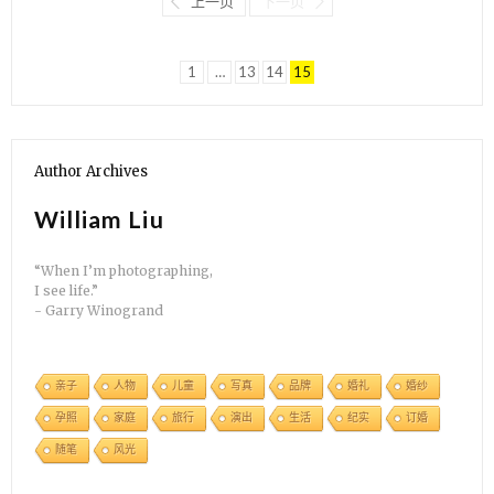
上一页
下一页
1
…
13
14
15
Author Archives
William Liu
“When I’m photographing,
I see life.”
- Garry Winogrand
亲子
人物
儿童
写真
品牌
婚礼
婚纱
孕照
家庭
旅行
演出
生活
纪实
订婚
随笔
风光