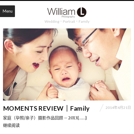
Menu
Wedding・Portrait・Family
MOMENTS REVIEW｜Family
2014年4月21日
家庭（孕照/亲子）摄影作品回顾 – 2013[……]
继续阅读